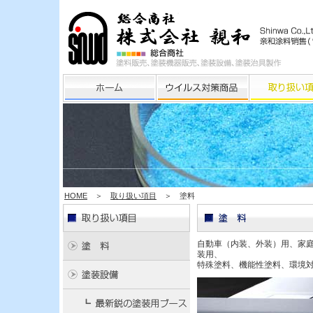
HOME
＞
取り扱い項目
＞ 塗料
自動車（内装、外装）用、家
装用、
特殊塗料、機能性塗料、環境