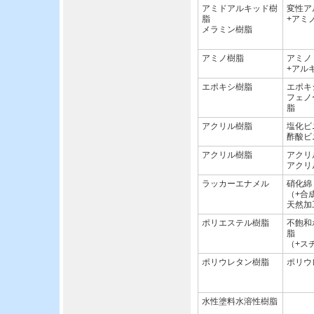
アミドアルキッド樹
変性ア
脂
+アミ
メラミン樹脂
アミノ樹脂
アミノ
+アル
エポキシ樹脂
エポキ
フェノ
脂
アクリル樹脂
塩化ビ
酢酸ビ
アクリル樹脂
アクリ
アクリ
ラッカーエナメル
硝化綿
（+合
天然加
ポリエステル樹脂
不飽和
脂
（+ス
ポリウレタン樹脂
ポリウ
水性塗料水溶性樹脂